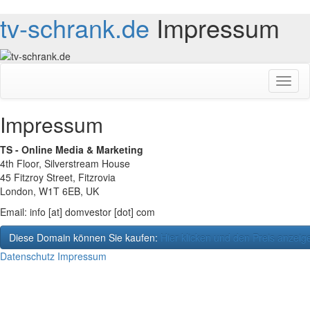
tv-schrank.de
Impressum
Toggl
naviga
Impressum
TS - Online Media & Marketing
4th Floor, Silverstream House
45 Fitzroy Street, Fitzrovia
London, W1T 6EB, UK
Email: info [at] domvestor [dot] com
Diese Domain können Sie kaufen:
Hier klicken und den Preis anzeig
Datenschutz
Impressum